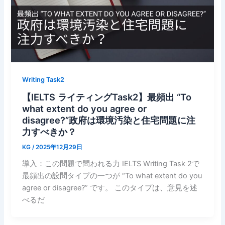
Writing Task2
【IELTS ライティングTask2】最頻出 “To
what extent do you agree or
disagree?”政府は環境汚染と住宅問題に注
力すべきか？
KG
/
2025年12月29日
導入：この問題で問われる力 IELTS Writing Task 2で
最頻出の設問タイプの一つが “To what extent do you
agree or disagree?” です。 このタイプは、意見を述
べるだ