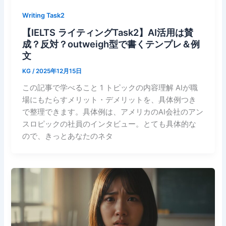
Writing Task2
【IELTS ライティングTask2】AI活用は賛
成？反対？outweigh型で書くテンプレ＆例
文
KG
/
2025年12月15日
この記事で学べること 1 トピックの内容理解 AIが職
場にもたらすメリット・デメリットを、具体例つき
で整理できます。具体例は、アメリカのAI会社のアン
スロピックの社員のインタビュー。とても具体的な
ので、きっとあなたのネタ