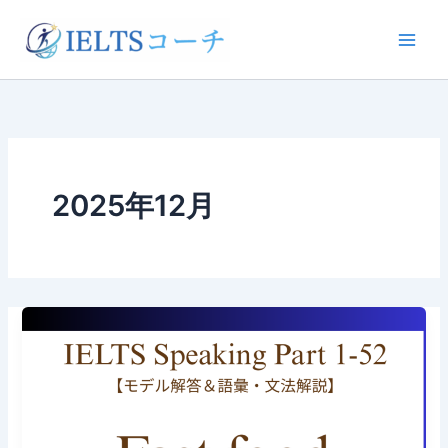
内
容
を
ス
キ
ッ
プ
2025年12月