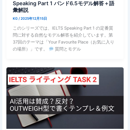
Speaking Part 1 バンド6.5モデル解答＋語
彙解説
KG
/
2025年12月15日
このシリーズでは、IELTS Speaking Part 1 の定番質
問に対する自然なモデル解答を紹介しています。第
37回のテーマは「Your Favourite Place（お気に入り
の場所）」です。
質問とモデル