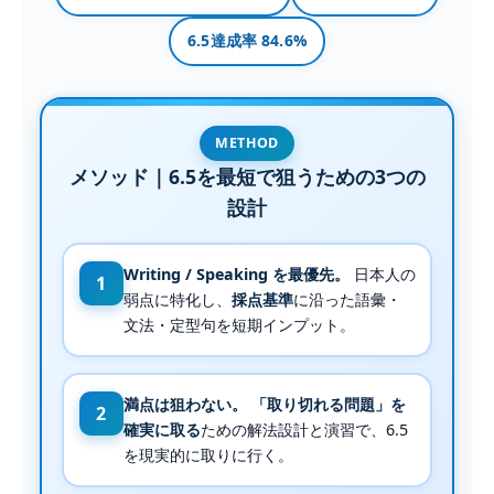
6.5達成率 84.6%
METHOD
メソッド｜6.5を最短で狙うための3つの
設計
Writing / Speaking を最優先。
日本人の
1
弱点に特化し、
採点基準
に沿った語彙・
文法・定型句を短期インプット。
満点は狙わない。
「取り切れる問題」を
2
確実に取る
ための解法設計と演習で、6.5
を現実的に取りに行く。