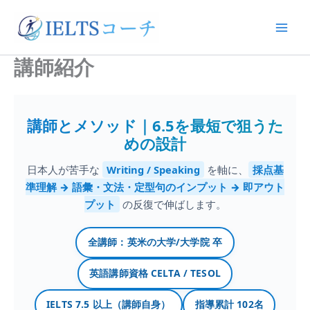
内
容
を
ス
講師紹介
キ
ッ
プ
講師とメソッド｜6.5を最短で狙うた
めの設計
日本人が苦手な
Writing / Speaking
を軸に、
採点基
準理解 → 語彙・文法・定型句のインプット → 即アウト
プット
の反復で伸ばします。
全講師：英米の大学/大学院 卒
英語講師資格 CELTA / TESOL
IELTS 7.5 以上（講師自身）
指導累計 102名