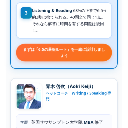
Listening & Reading
68%の正答で6.5→
3
約3割は捨てられる。40問全て同じ1点。
それなら解答に時間を有する問題は後回
し。
まずは「6.5の最短ルート」を一緒に設計しまし
ょう
青木 啓次（Aoki Keiji）
ヘッドコーチ｜
Writing / Speaking
専
門
英国サウサンプトン大学院
MBA
修了
学歴